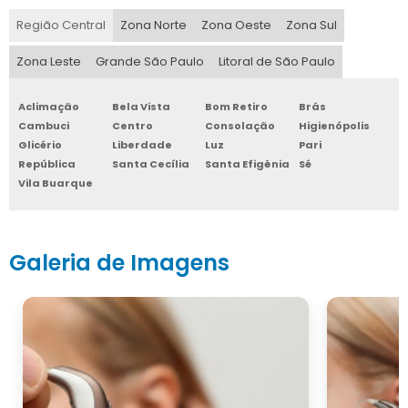
Região Central
Zona Norte
Zona Oeste
Zona Sul
Zona Leste
Grande São Paulo
Litoral de São Paulo
Aclimação
Bela Vista
Bom Retiro
Brás
Cambuci
Centro
Consolação
Higienópolis
Glicério
Liberdade
Luz
Pari
República
Santa Cecília
Santa Efigênia
Sé
Vila Buarque
Galeria de Imagens